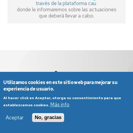
través de la plataforma cau
donde le informaremos sobre las actuaciones
que deberá llevar a cabo.
Utilizamos cookies en este sitio web para mejorar su
experiencia de usuario.
Al hacer click en Aceptar, otorga su consentimiento para que
Más info
establezcamos cookies.
Aviso Legal
Condiciones generales de uso
Política de Privacidad
Política de Cookies
Aceptar
No, gracias
Política de Accesibilidad